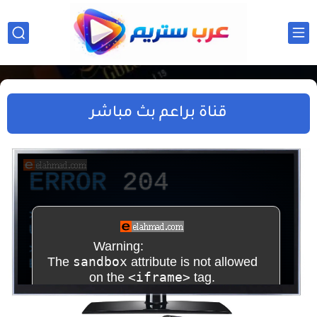
قناة براعم بث مباشر