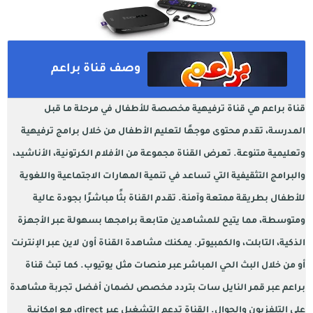
وصف قناة براعم
قناة براعم هي قناة ترفيهية مخصصة للأطفال في مرحلة ما قبل
المدرسة، تقدم محتوى موجهًا لتعليم الأطفال من خلال برامج ترفيهية
وتعليمية متنوعة. تعرض القناة مجموعة من الأفلام الكرتونية، الأناشيد،
والبرامج التثقيفية التي تساعد في تنمية المهارات الاجتماعية واللغوية
للأطفال بطريقة ممتعة وآمنة. تقدم القناة بثًا مباشرًا بجودة عالية
ومتوسطة، مما يتيح للمشاهدين متابعة برامجها بسهولة عبر الأجهزة
الذكية، التابلت، والكمبيوتر. يمكنك مشاهدة القناة أون لاين عبر الإنترنت
أو من خلال البث الحي المباشر عبر منصات مثل يوتيوب. كما تبث قناة
براعم عبر قمر النايل سات بتردد مخصص لضمان أفضل تجربة مشاهدة
على التلفزيون والجوال. القناة تدعم التشغيل عبر direct، مع إمكانية